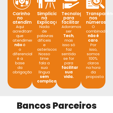
Carinho
Simplicidade
Tecnologia
Transparên
no
na
para
nos
atendimento
Explicação
facilitar
números
Aqui
Nada
Adoramos
O
acreditamos
de
ser
combinado
que
palavras
Tech
,
não é
atendimento
difíceis
mas
caro
.
não
é
e
isso só
Por
o
asteríscos.
faz
isso,
diferencial,
Nosso
sentido
somos
é a
time
se for
100%
base
fala a
para
claros
da
sua
facilitar
na hora
obrigação.
língua
sua
da
sem
vida.
proposta
complicar.
Bancos Parceiros